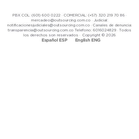
PBX COL: (601) 600 0222 · COMERCIAL: (+57) 320 219 70 86 ·
mercadeo@outsourcing.com.co · Judicial:
notificacionesjudiciales@outsourcing.com.co · Canales de denuncia:
transparencia@outsourcing.com.co Telefono: 6016024829 · Todos
los derechos son reservados · Copyright © 2026
Español ESP
English ENG