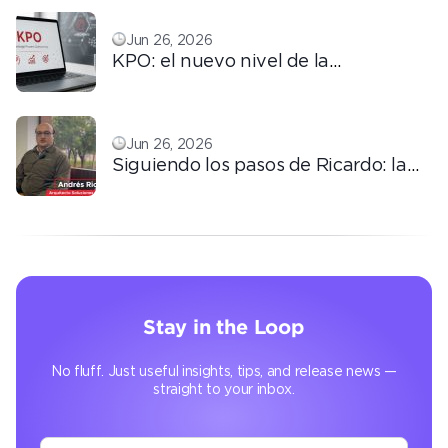
confianza y marca en la era digital
Jun 26, 2026
KPO: el nuevo nivel de la
tercerización basada en
conocimiento
Jun 26, 2026
Siguiendo los pasos de Ricardo: la
automatización que transforma la
operación
Stay in the Loop
No fluff. Just useful insights, tips, and release news —
straight to your inbox.