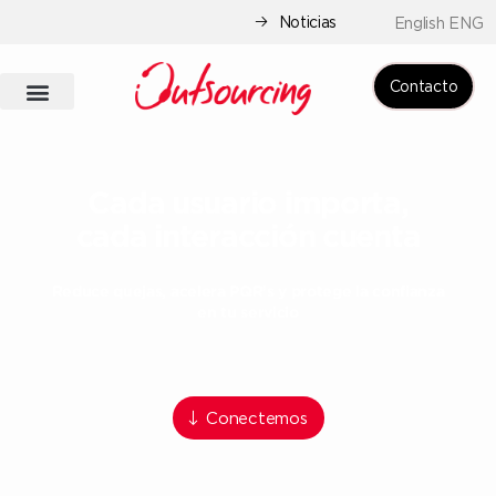
Noticias
English ENG
Contacto
Cada usuario importa,
cada interacción cuenta
Reduce quejas, acelera PQR’s y protege la confianza
en tu servicio
Conectemos