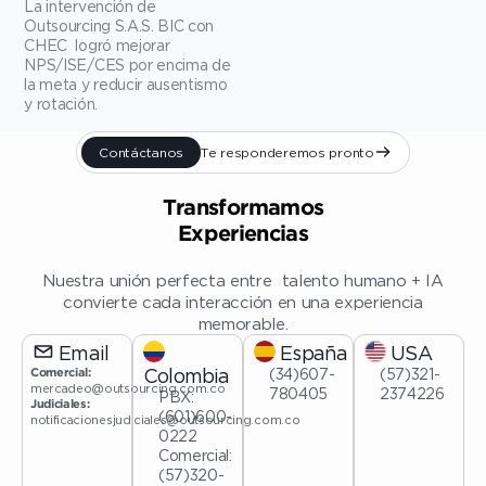
La intervención de
Outsourcing S.A.S. BIC
con
CHEC
logró mejorar
NPS/ISE/CES por encima de
la meta y reducir ausentismo
y rotación.
Contáctanos
Te responderemos pronto
Transformamos
Experiencias
Nuestra unión perfecta entre talento humano + IA
convierte cada interacción en una experiencia
memorable.
Email
España
USA
Colombia
(34)607-
(57)321-
Comercial:
mercadeo@outsourcing.com.co
780405
2374226
PBX:
Judiciales:
(601)600-
notificacionesjudiciales@outsourcing.com.co
0222
Comercial:
(57)320-