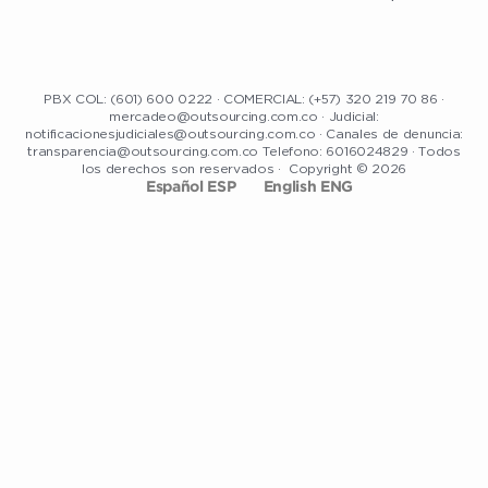
PBX COL: (601) 600 0222 · COMERCIAL: (+57) 320 219 70 86 ·
mercadeo@outsourcing.com.co · Judicial:
notificacionesjudiciales@outsourcing.com.co · Canales de denuncia:
transparencia@outsourcing.com.co Telefono: 6016024829 · Todos
los derechos son reservados · Copyright © 2026
Español ESP
English ENG