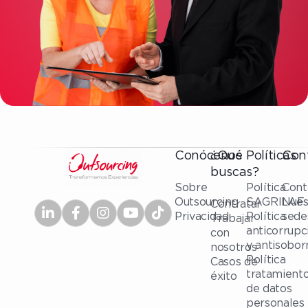
Conócenos
¿Qué
Políticas
Con
buscas?
Sobre
Política
Cont
Outsourcing
SAGRILAF
Nues
Contratar
Privacidad
Política
sede
Trabajar
anticorrupc
con
y antisobor
nosotros
Política
Casos de
tratamient
éxito
de datos
personales