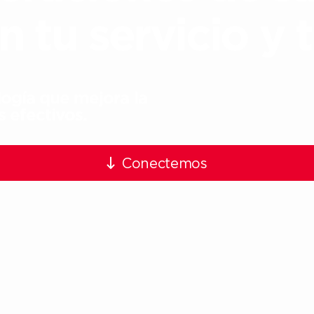
 tu servicio y 
ogía que mejora la
 efectivos.​
Conectemos