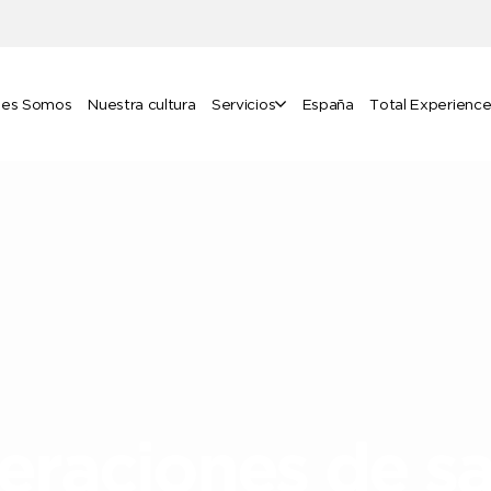
nes Somos
Nuestra cultura
Servicios
España
Total Experienc
eraciones de sa