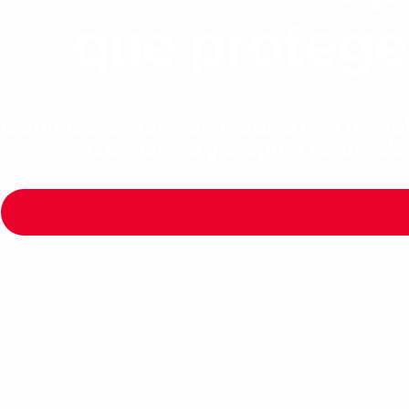
que protegen
Optimiza la atención médica con tecnol
experiencia y asegura resultados