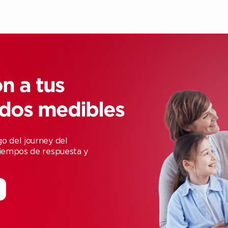
n a tus
ados medibles
o del journey del
tiempos de respuesta y