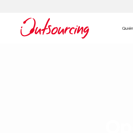
Quié
Op