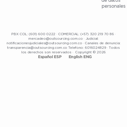
de datos
personales
PBX COL: (601) 600 0222 · COMERCIAL: (+57) 320 219 70 86 ·
mercadeo@outsourcing.com.co · Judicial:
notificacionesjudiciales@outsourcing.com.co · Canales de denuncia:
transparencia@outsourcing.com.co Telefono: 6016024829 · Todos
los derechos son reservados · Copyright © 2026
Español ESP
English ENG