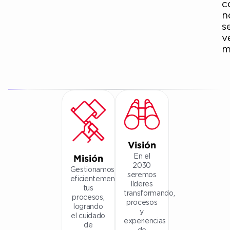
c
n
s
v
m
Visión
En el
Misión
2030
Gestionamos
seremos
eficientemente
líderes
tus
transformando,
procesos,
procesos
logrando
y
el cuidado
experiencias
de
de