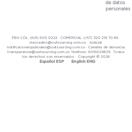
de datos
personales
PBX COL: (601) 600 0222 · COMERCIAL: (+57) 320 219 70 86 ·
mercadeo@outsourcing.com.co · Judicial:
notificacionesjudiciales@outsourcing.com.co · Canales de denuncia:
transparencia@outsourcing.com.co Telefono: 6016024829 · Todos
los derechos son reservados · Copyright © 2026
Español ESP
English ENG