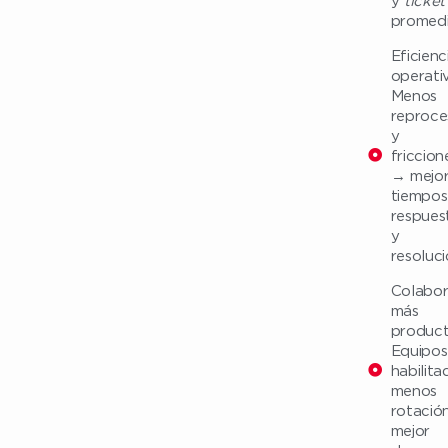
promedi
Eficienc
operativ
Menos
reproce
y
friccion
→ mejo
tiempos
respues
y
resoluci
Colabo
más
product
Equipos
habilit
menos
rotació
mejor