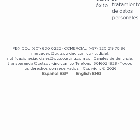
tratamient
éxito
de datos
personales
PBX COL: (601) 600 0222 · COMERCIAL: (+57) 320 219 70 86 ·
mercadeo@outsourcing.com.co · Judicial:
notificacionesjudiciales@outsourcing.com.co · Canales de denuncia:
transparencia@outsourcing.com.co Telefono: 6016024829 · Todos
los derechos son reservados · Copyright © 2026
Español ESP
English ENG