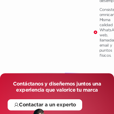
desemp
Consist
omnican
Misma
calidad
WhatsA
web,
llamada
email y
puntos
físicos.
Contáctanos y diseñemos juntos una
experiencia que valorice tu marca
Contactar a un experto