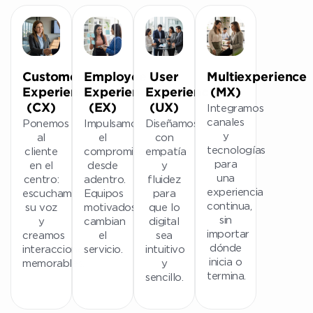
Customer
Employee
User
Multiexperience
Experience
Experience
Experience
(MX)
Integramos
(CX)
(EX)
(UX)
canales
Ponemos
Impulsamos
Diseñamos
y
al
el
con
tecnologías
cliente
compromiso
empatía
para
en el
desde
y
una
centro:
adentro.
fluidez
experiencia
escuchamos
Equipos
para
continua,
su voz
motivados
que lo
sin
y
cambian
digital
importar
creamos
el
sea
dónde
interacciones
servicio.
intuitivo
inicia o
memorables.
y
termina.
sencillo.