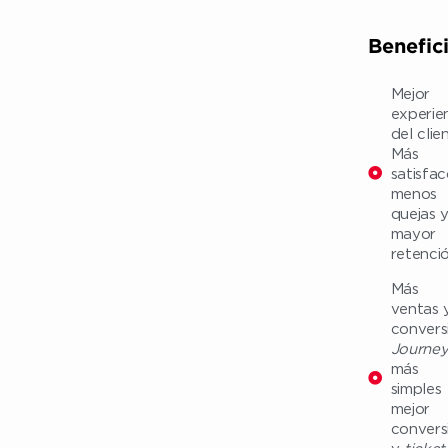
Benefic
Mejor
experie
del clien
Más
satisfac
menos
quejas 
mayor
retenció
Más
ventas 
convers
Journey
más
simples
mejor
convers
y
ticket