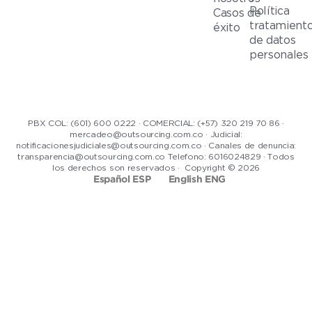
Política
Casos de
tratamient
éxito
de datos
personales
PBX COL: (601) 600 0222 · COMERCIAL: (+57) 320 219 70 86 ·
mercadeo@outsourcing.com.co · Judicial:
notificacionesjudiciales@outsourcing.com.co · Canales de denuncia:
transparencia@outsourcing.com.co Telefono: 6016024829 · Todos
los derechos son reservados · Copyright © 2026
Español ESP
English ENG