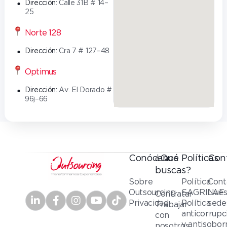
Dirección:
Calle 31B # 14–
25
Norte 128
Dirección:
Cra 7 # 127–48
Optimus
Dirección:
Av. El Dorado #
96j–66
Conócenos
¿Qué
Políticas
Con
buscas?
Sobre
Política
Cont
Outsourcing
SAGRILAF
Nues
Contratar
Privacidad
Política
sede
Trabajar
anticorrupc
con
y antisobor
nosotros