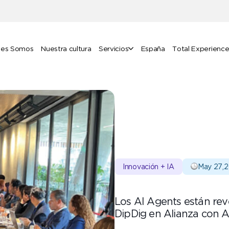
nes Somos
Nuestra cultura
Servicios
España
Total Experienc
Innovación + IA
May 27,
Los AI Agents están rev
DipDig en Alianza con 