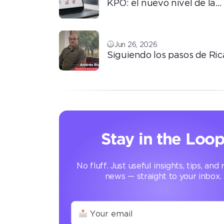
KPO: el nuevo nivel de la
tercerización basada en
conocimiento
Jun 26, 2026
Siguiendo los pasos de Ric
automatización que transf
operación
Stay in the Loo
No fluff. Just useful insights, tips, and
news — straight to your inbox.