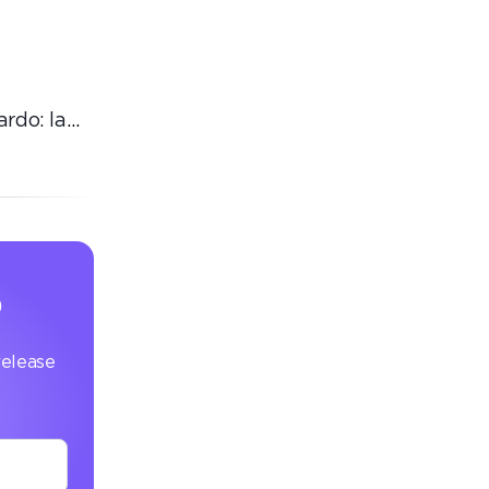
ardo: la
orma la
p
 release