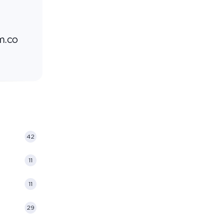
m.co
42
11
11
29