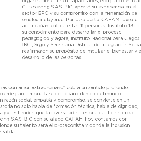
organizaciones unen capacidades, el impacto es real
Outsourcing S.A.S. BIC, aportó su experiencia en el
sector BPO y su compromiso con la generación de
empleo incluyente. Por otra parte, CAFAM lideró el
acompañamiento a estas 11 personas, Instituto 13 di
su conocimiento para desarrollar el proceso
pedagógico y ágora, Instituto Nacional para Ciegos 
INCI, Siigo y Secretaría Distrital de Integración Socia
reafirmaron su propósito de impulsar el bienestar y e
desarrollo de las personas.
narias con amor extraordinario” cobra un sentido profundo.
 puede parecer una tarea cotidiana dentro del mundo
n razón social, empatía y compromiso, se convierte en un
istoria no solo habla de formación técnica, habla de dignidad,
 que entienden que la diversidad no es una cuota, sino una
rcing S.A.S. BIC con su aliado CAFAM, hoy contamos con
onde su talento será el protagonista y donde la inclusión
realidad