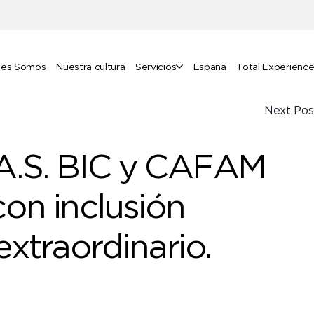
nes Somos
Nuestra cultura
Servicios
España
Total Experienc
Next Pos
.A.S. BIC y CAFAM
on inclusión
extraordinario.