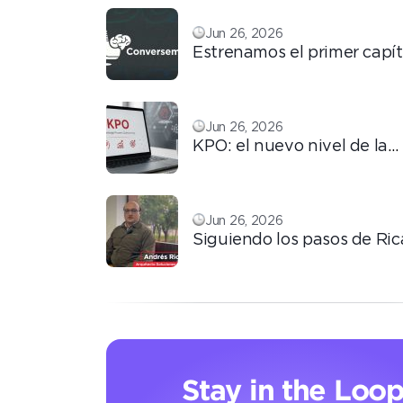
Jun 26, 2026
Estrenamos el primer capít
ConversemOS: Reputación
confianza y marca en la era
Jun 26, 2026
KPO: el nuevo nivel de la
tercerización basada en
conocimiento
Jun 26, 2026
Siguiendo los pasos de Ric
automatización que transf
operación
Stay in the Loo