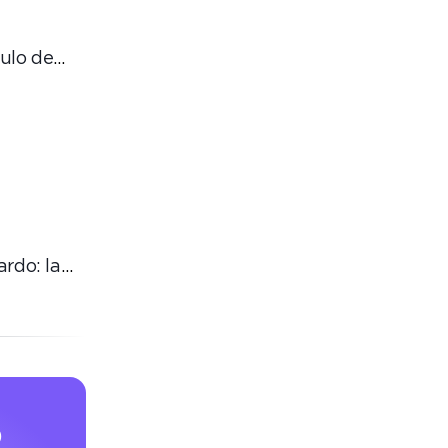
ulo de
,
 digital
ardo: la
orma la
p