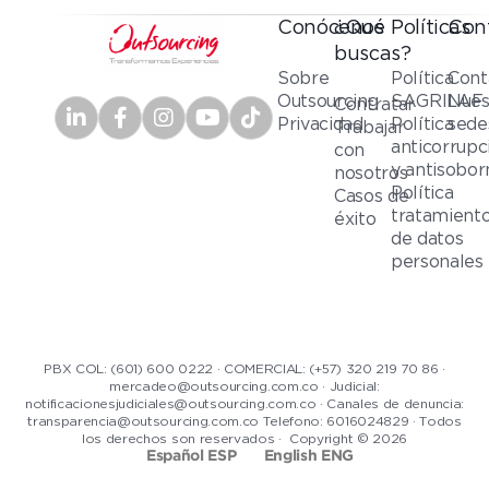
Conócenos
¿Qué
Políticas
Con
buscas?
Sobre
Política
Cont
Outsourcing
SAGRILAF
Nues
Contratar
Privacidad
Política
sede
Trabajar
anticorrupc
con
y antisobor
nosotros
Política
Casos de
tratamient
éxito
de datos
personales
PBX COL: (601) 600 0222 · COMERCIAL: (+57) 320 219 70 86 ·
mercadeo@outsourcing.com.co · Judicial:
notificacionesjudiciales@outsourcing.com.co · Canales de denuncia:
transparencia@outsourcing.com.co Telefono: 6016024829 · Todos
los derechos son reservados · Copyright © 2026
Español ESP
English ENG