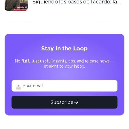
Siguiendo los pasos de Ricardo: la
automatización que transforma la
operación
Stay in the Loop
No fluff. Just useful insights, tips, and release news —
straight to your inbox.
Subscribe