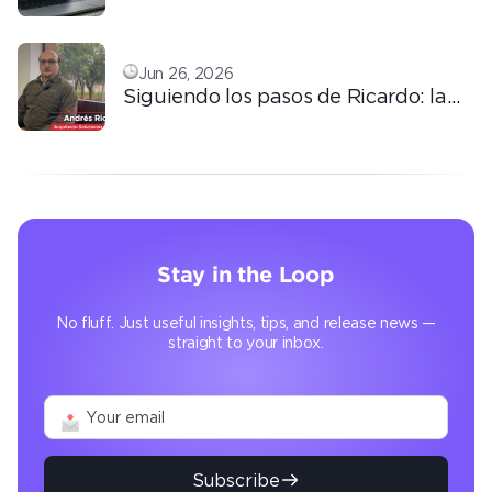
tercerización basada en
conocimiento
Jun 26, 2026
Siguiendo los pasos de Ricardo: la
automatización que transforma la
operación
Stay in the Loop
No fluff. Just useful insights, tips, and release news —
straight to your inbox.
Subscribe