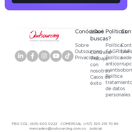
Conócenos
¿Qué
Políticas
Con
buscas?
Sobre
Política
Cont
Outsourcing
SAGRILAF
Nues
Contratar
Privacidad
Política
sede
Trabajar
anticorrupc
con
y antisobor
nosotros
Política
Casos de
tratamient
éxito
de datos
personales
PBX COL: (601) 600 0222 · COMERCIAL: (+57) 320 219 70 86 ·
mercadeo@outsourcing.com.co · Judicial: