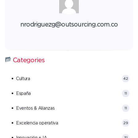
nrodriguezg@outsourcing.com.co
Categories
Cultura
42
España
11
Eventos & Alianzas
11
Excelencia operativa
29
Innovación + IA
31