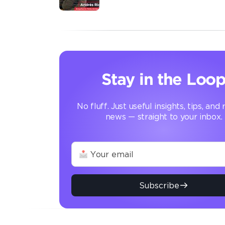
automatización que transf
operación
Stay in the Loo
No fluff. Just useful insights, tips, and
news — straight to your inbox.
Subscribe