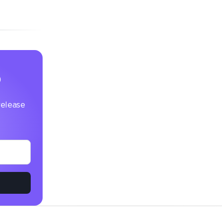
orma la
p
 release