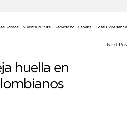
nes Somos
Nuestra cultura
Servicios
España
Total Experienc
Next Pos
ja huella en
olombianos