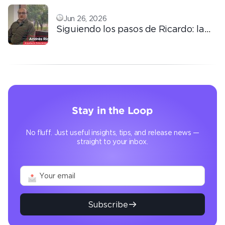
conocimiento
Jun 26, 2026
Siguiendo los pasos de Ricardo: la
automatización que transforma la
operación
Stay in the Loop
No fluff. Just useful insights, tips, and release news —
straight to your inbox.
Subscribe