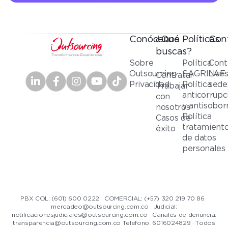
Conócenos
¿Qué
Políticas
Con
buscas?
Sobre
Política
Cont
Outsourcing
SAGRILAF
Nues
Contratar
Privacidad
Política
sede
Trabajar
anticorrupc
con
y antisobor
nosotros
Política
Casos de
tratamient
éxito
de datos
personales
PBX COL: (601) 600 0222 · COMERCIAL: (+57) 320 219 70 86 ·
mercadeo@outsourcing.com.co · Judicial:
notificacionesjudiciales@outsourcing.com.co · Canales de denuncia:
transparencia@outsourcing.com.co Telefono: 6016024829 · Todos