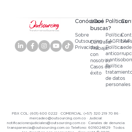
Conócenos
¿Qué
Políticas
Con
buscas?
Sobre
Política
Cont
Outsourcing
SAGRILAF
Nues
Contratar
Privacidad
Política
sede
Trabajar
anticorrupc
con
y antisobor
nosotros
Política
Casos de
tratamient
éxito
de datos
personales
PBX COL: (601) 600 0222 · COMERCIAL: (+57) 320 219 70 86 ·
mercadeo@outsourcing.com.co · Judicial:
notificacionesjudiciales@outsourcing.com.co · Canales de denuncia:
transparencia@outsourcing.com.co Telefono: 6016024829 · Todos