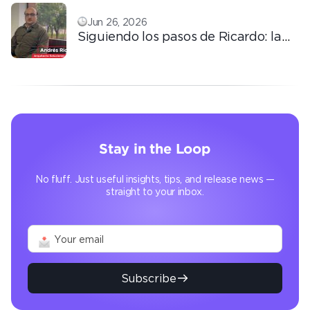
Jun 26, 2026
Siguiendo los pasos de Ricardo: la
automatización que transforma la
operación
Stay in the Loop
No fluff. Just useful insights, tips, and release news —
straight to your inbox.
Subscribe