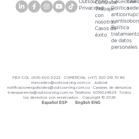
Outsourcing
SAGRILAF
Nues
Contratar
Privacidad
Política
sede
Trabajar
anticorrupc
con
y antisobor
nosotros
Política
Casos de
tratamient
éxito
de datos
personales
PBX COL: (601) 600 0222 · COMERCIAL: (+57) 320 219 70 86 ·
mercadeo@outsourcing.com.co · Judicial:
notificacionesjudiciales@outsourcing.com.co · Canales de denuncia:
transparencia@outsourcing.com.co Telefono: 6016024829 · Todos
los derechos son reservados · Copyright © 2026
Español ESP
English ENG