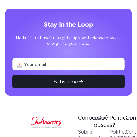
Stay in the Loop
No fluff. Just useful insights, tips, and release news —
straight to your inbox.
Subscribe
Conócenos
¿Qué
Políticas
Con
buscas?
Sobre
Política
Cont