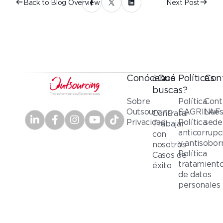
Back to Blog Overview
Next Post
Conócenos
¿Qué
Políticas
Con
buscas?
Sobre
Política
Cont
Outsourcing
SAGRILAF
Nues
Contratar
Privacidad
Política
sede
Trabajar
anticorrupc
con
y antisobor
nosotros
Política
Casos de
tratamient
éxito
de datos
personales