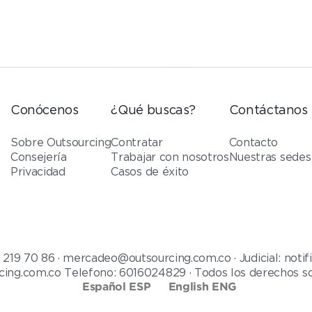
Conócenos
¿Qué buscas?
Contáctanos
Sobre Outsourcing
Contratar
Contacto
Consejería
Trabajar con nosotros
Nuestras sedes
Privacidad
Casos de éxito
9 70 86 · mercadeo@outsourcing.com.co · Judicial: notifi
cing.com.co Telefono: 6016024829 · Todos los derechos s
Español ESP
English ENG