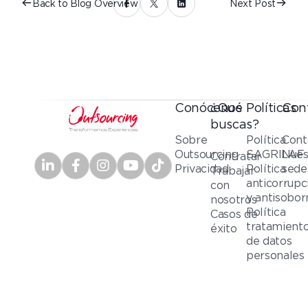
Back to Blog Overview
Next Post
Conócenos
¿Qué
Políticas
Con
buscas?
Sobre
Política
Cont
Outsourcing
SAGRILAF
Nues
Contratar
Privacidad
Política
sede
Trabajar
anticorrupc
con
y antisobor
nosotros
Política
Casos de
tratamient
éxito
de datos
personales