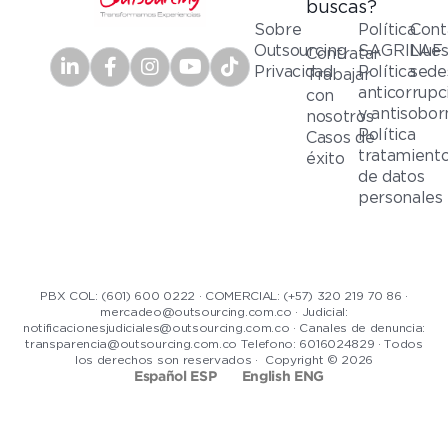
buscas?
Sobre
Política
Cont
Outsourcing
SAGRILAF
Nues
Contratar
Privacidad
Política
sede
Trabajar
anticorrupc
con
y antisobor
nosotros
Política
Casos de
tratamient
éxito
de datos
personales
PBX COL: (601) 600 0222 · COMERCIAL: (+57) 320 219 70 86 ·
mercadeo@outsourcing.com.co · Judicial:
notificacionesjudiciales@outsourcing.com.co · Canales de denuncia:
transparencia@outsourcing.com.co Telefono: 6016024829 · Todos
los derechos son reservados · Copyright © 2026
Español ESP
English ENG