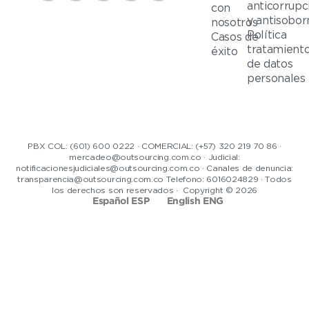
anticorrupc
con
y antisobor
nosotros
Política
Casos de
tratamient
éxito
de datos
personales
PBX COL: (601) 600 0222 · COMERCIAL: (+57) 320 219 70 86 ·
mercadeo@outsourcing.com.co · Judicial:
notificacionesjudiciales@outsourcing.com.co · Canales de denuncia:
transparencia@outsourcing.com.co Telefono: 6016024829 · Todos
los derechos son reservados · Copyright © 2026
Español ESP
English ENG