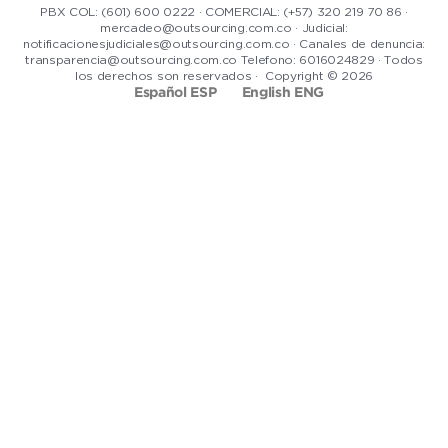
PBX COL: (601) 600 0222 · COMERCIAL: (+57) 320 219 70 86 ·
mercadeo@outsourcing.com.co · Judicial:
notificacionesjudiciales@outsourcing.com.co · Canales de denuncia:
transparencia@outsourcing.com.co Telefono: 6016024829 · Todos
los derechos son reservados · Copyright © 2026
Español ESP
English ENG