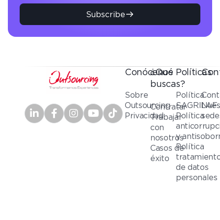
Subscribe
Conócenos
¿Qué
Políticas
Con
buscas?
Sobre
Política
Cont
Outsourcing
SAGRILAF
Nues
Contratar
Privacidad
Política
sede
Trabajar
anticorrupc
con
y antisobor
nosotros
Política
Casos de
tratamient
éxito
de datos
personales