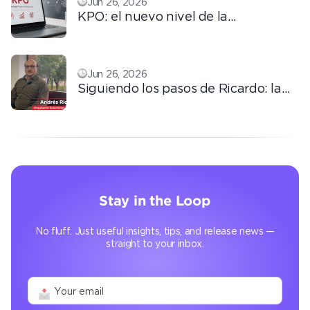
Jun 26, 2026
KPO: el nuevo nivel de la
tercerización basada en
conocimiento
Jun 26, 2026
Siguiendo los pasos de Ricardo: la
automatización que transforma la
operación
Stay in the Loop
No fluff. Just useful insights, tips, and release news —
straight to your inbox.