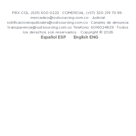
PBX COL: (601) 600 0222 · COMERCIAL: (+57) 320 219 70 86 ·
mercadeo@outsourcing.com.co · Judicial:
notificacionesjudiciales@outsourcing.com.co · Canales de denuncia:
transparencia@outsourcing.com.co Telefono: 6016024829 · Todos
los derechos son reservados · Copyright © 2026
Español ESP
English ENG