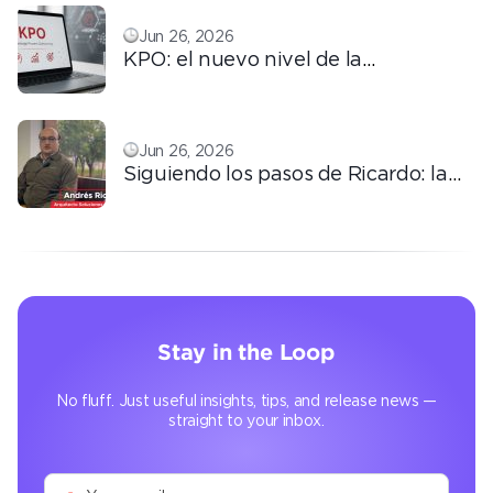
Jun 26, 2026
KPO: el nuevo nivel de la
tercerización basada en
conocimiento
Jun 26, 2026
Siguiendo los pasos de Ricardo: la
automatización que transforma la
operación
Stay in the Loop
No fluff. Just useful insights, tips, and release news —
straight to your inbox.