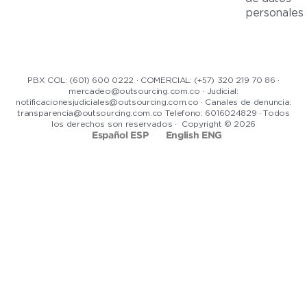
personales
PBX COL: (601) 600 0222 · COMERCIAL: (+57) 320 219 70 86 ·
mercadeo@outsourcing.com.co · Judicial:
notificacionesjudiciales@outsourcing.com.co · Canales de denuncia:
transparencia@outsourcing.com.co Telefono: 6016024829 · Todos
los derechos son reservados · Copyright © 2026
Español ESP
English ENG