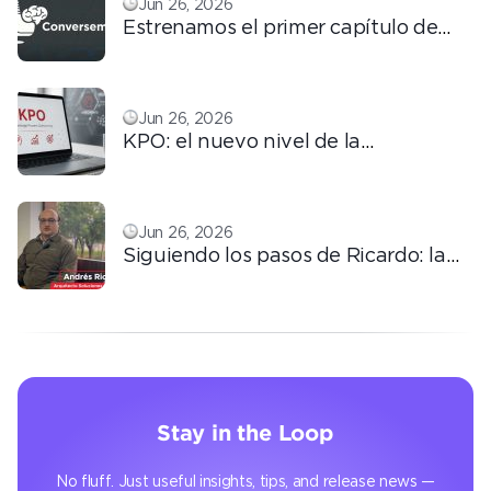
Jun 26, 2026
Estrenamos el primer capítulo de
ConversemOS: Reputación,
confianza y marca en la era digital
Jun 26, 2026
KPO: el nuevo nivel de la
tercerización basada en
conocimiento
Jun 26, 2026
Siguiendo los pasos de Ricardo: la
automatización que transforma la
operación
Stay in the Loop
No fluff. Just useful insights, tips, and release news —