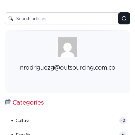
nrodriguezg@outsourcing.com.co
Categories
Cultura
42
España
11