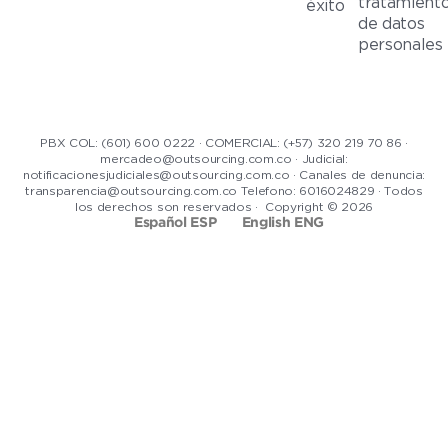
tratamient
éxito
de datos
personales
PBX COL: (601) 600 0222 · COMERCIAL: (+57) 320 219 70 86 ·
mercadeo@outsourcing.com.co · Judicial:
notificacionesjudiciales@outsourcing.com.co · Canales de denuncia:
transparencia@outsourcing.com.co Telefono: 6016024829 · Todos
los derechos son reservados · Copyright © 2026
Español ESP
English ENG