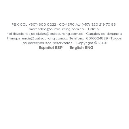
PBX COL: (601) 600 0222 · COMERCIAL: (+57) 320 219 70 86 ·
mercadeo@outsourcing.com.co · Judicial:
notificacionesjudiciales@outsourcing.com.co · Canales de denuncia:
transparencia@outsourcing.com.co Telefono: 6016024829 · Todos
los derechos son reservados · Copyright © 2026
Español ESP
English ENG