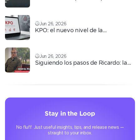
ConversemOS: Reputación,
confianza y marca en la era digital
Jun 26, 2026
KPO: el nuevo nivel de la
tercerización basada en
conocimiento
Jun 26, 2026
Siguiendo los pasos de Ricardo: la
automatización que transforma la
operación
Stay in the Loop
No fluff. Just useful insights, tips, and release news —
straight to your inbox.