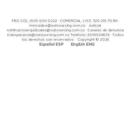
PBX COL: (601) 600 0222 · COMERCIAL: (+57) 320 219 70 86 ·
mercadeo@outsourcing.com.co · Judicial:
notificacionesjudiciales@outsourcing.com.co · Canales de denuncia:
transparencia@outsourcing.com.co Telefono: 6016024829 · Todos
los derechos son reservados · Copyright © 2026
Español ESP
English ENG