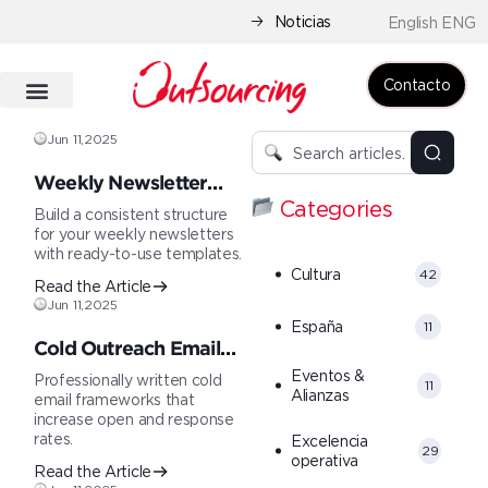
Noticias
English ENG
Contacto
Jun 11,2025
Weekly Newsletter
Categories
Outline
Build a consistent structure
for your weekly newsletters
with ready-to-use templates.
Cultura
42
Read the Article
Jun 11,2025
España
11
Cold Outreach Email
Template
Eventos &
Professionally written cold
11
Alianzas
email frameworks that
increase open and response
rates.
Excelencia
29
operativa
Read the Article