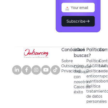
Subscribe
Conócenos
¿Qué
Políticas
Con
buscas?
Sobre
Política
Cont
Outsourcing
SAGRILAF
Nues
Contratar
Privacidad
Política
sede
Trabajar
anticorrupc
con
y antisobor
nosotros
Política
Casos de
tratamient
éxito
de datos
personales