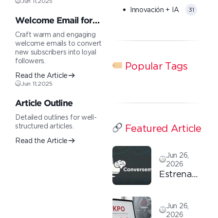
Jun 11,2025
Innovación + IA
31
Welcome Email for
New Subscribers
Craft warm and engaging
welcome emails to convert
new subscribers into loyal
followers.
Popular Tags
Read the Article
Jun 11,2025
Article Outline
Detailed outlines for well-
structured articles.
Featured Article
Read the Article
Jun 26,
2026
Estrenamos
el primer
capítulo
Jun 26,
de
2026