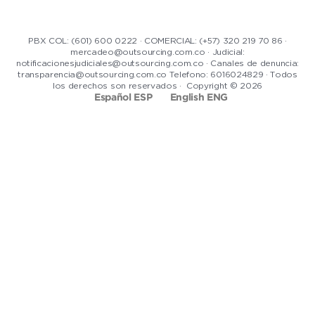
PBX COL: (601) 600 0222 · COMERCIAL: (+57) 320 219 70 86 ·
mercadeo@outsourcing.com.co · Judicial:
notificacionesjudiciales@outsourcing.com.co · Canales de denuncia:
transparencia@outsourcing.com.co Telefono: 6016024829 · Todos
los derechos son reservados · Copyright © 2026
Español ESP
English ENG