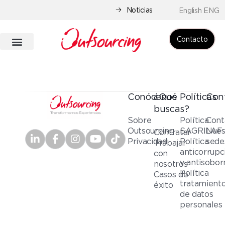
Noticias
English ENG
Contacto
Conócenos
¿Qué
Políticas
Con
buscas?
Sobre
Política
Cont
Outsourcing
SAGRILAF
Nues
Contratar
Privacidad
Política
sede
Trabajar
anticorrupc
con
y antisobor
nosotros
Política
Casos de
tratamient
éxito
de datos
personales