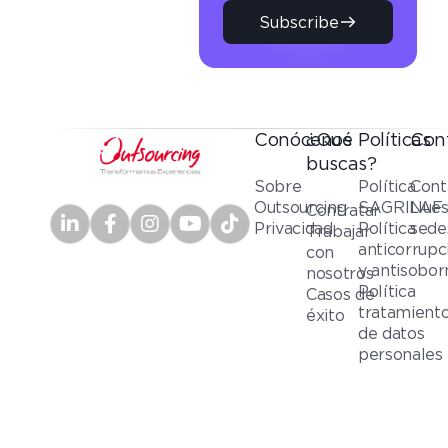
Subscribe
Conócenos
¿Qué
Políticas
Con
buscas?
Sobre
Política
Cont
Outsourcing
SAGRILAF
Nues
Contratar
Privacidad
Política
sede
Trabajar
anticorrupc
con
y antisobor
nosotros
Política
Casos de
tratamient
éxito
de datos
personales