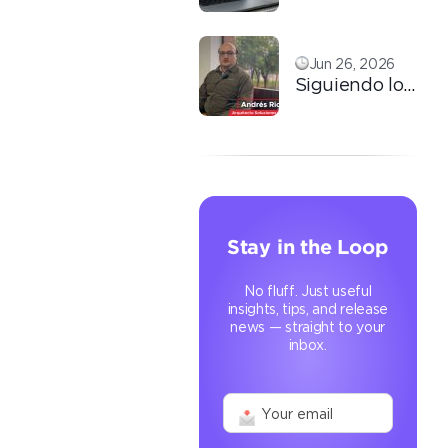
nuevo nivel
marca en la
de la
era digital
tercerización
Jun 26, 2026
basada en
Siguiendo los
conocimiento
pasos de
Ricardo: la
automatización
que
transforma la
operación
Stay in the Loop
No fluff. Just useful
insights, tips, and release
news — straight to your
inbox.