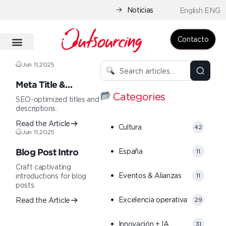
Noticias
English ENG
Contacto
Jun 11,2025
Meta Title &
Categories
Description
SEO-optimized titles and
descriptions.
Read the Article
Cultura
42
Jun 11,2025
España
11
Blog Post Intro
Craft captivating
Eventos & Alianzas
introductions for blog
11
posts.
Excelencia operativa
Read the Article
29
Innovación + IA
31