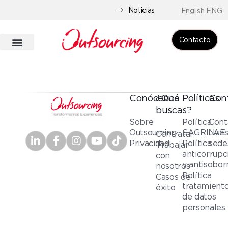
Noticias
English ENG
Contacto
Conócenos
¿Qué
Políticas
Con
buscas?
Sobre
Política
Cont
Outsourcing
SAGRILAF
Nues
Contratar
Privacidad
Política
sede
Trabajar
anticorrupc
con
y antisobor
nosotros
Política
Casos de
tratamient
éxito
de datos
personales