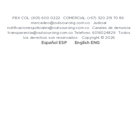
PBX COL: (601) 600 0222 · COMERCIAL: (+57) 320 219 70 86 ·
mercadeo@outsourcing.com.co · Judicial:
notificacionesjudiciales@outsourcing.com.co · Canales de denuncia:
transparencia@outsourcing.com.co Telefono: 6016024829 · Todos
los derechos son reservados · Copyright © 2026
Español ESP
English ENG