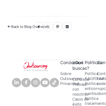
Back to Blog Overview
Conócenos
¿Qué
Políticas
Con
buscas?
Sobre
Política
Cont
Outsourcing
SAGRILAF
Nues
Contratar
Privacidad
Política
sede
Trabajar
anticorrupc
con
y antisobor
nosotros
Política
Casos de
tratamient
éxito