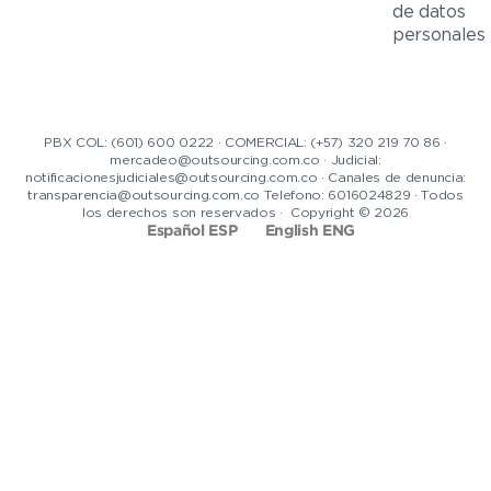
de datos
personales
PBX COL: (601) 600 0222 · COMERCIAL: (+57) 320 219 70 86 ·
mercadeo@outsourcing.com.co · Judicial:
notificacionesjudiciales@outsourcing.com.co · Canales de denuncia:
transparencia@outsourcing.com.co Telefono: 6016024829 · Todos
los derechos son reservados · Copyright © 2026
Español ESP
English ENG