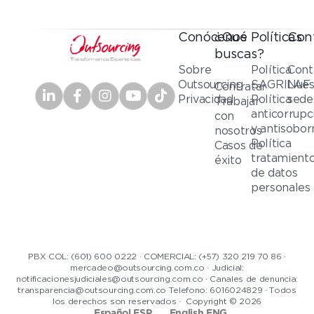
Conócenos
¿Qué
Políticas
Con
buscas?
Sobre
Política
Cont
Outsourcing
SAGRILAF
Nues
Contratar
Privacidad
Política
sede
Trabajar
anticorrupc
con
y antisobor
nosotros
Política
Casos de
tratamient
éxito
de datos
personales
PBX COL: (601) 600 0222 · COMERCIAL: (+57) 320 219 70 86 ·
mercadeo@outsourcing.com.co · Judicial:
notificacionesjudiciales@outsourcing.com.co · Canales de denuncia:
transparencia@outsourcing.com.co Telefono: 6016024829 · Todos
los derechos son reservados · Copyright © 2026
Español ESP
English ENG