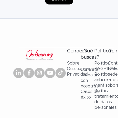
Conócenos
¿Qué
Políticas
Con
buscas?
Sobre
Política
Cont
Outsourcing
SAGRILAF
Nues
Contratar
Privacidad
Política
sede
Trabajar
anticorrupc
con
y antisobor
nosotros
Política
Casos de
tratamient
éxito
de datos
personales