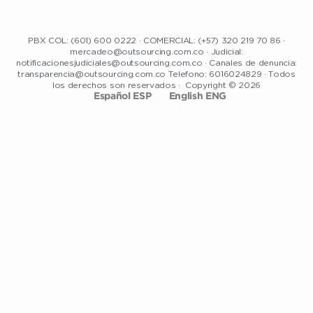
PBX COL: (601) 600 0222 · COMERCIAL: (+57) 320 219 70 86 ·
mercadeo@outsourcing.com.co · Judicial:
notificacionesjudiciales@outsourcing.com.co · Canales de denuncia:
transparencia@outsourcing.com.co Telefono: 6016024829 · Todos
los derechos son reservados · Copyright © 2026
Español ESP
English ENG