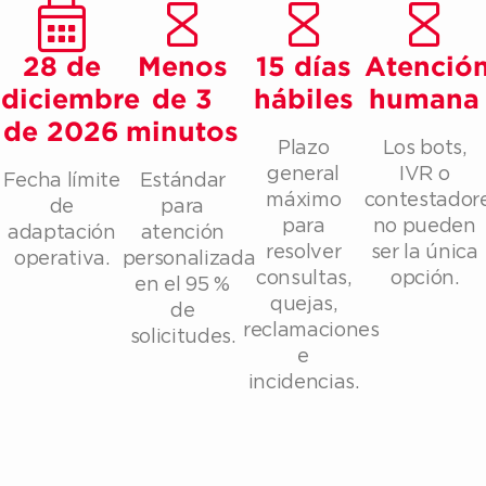
28 de
Menos
15 días
Atenció
diciembre
de 3
hábiles
humana
de 2026
minutos
Plazo
Los bots,
general
IVR o
Fecha límite
Estándar
máximo
contestador
de
para
para
no pueden
adaptación
atención
resolver
ser la única
operativa.
personalizada
consultas,
opción.
en el 95 %
quejas,
de
reclamaciones
solicitudes.
e
incidencias.