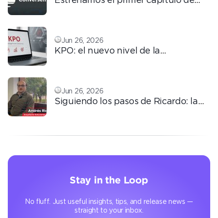
ConversemOS: Reputación,
confianza y marca en la era digital
Jun 26, 2026
KPO: el nuevo nivel de la
tercerización basada en
conocimiento
Jun 26, 2026
Siguiendo los pasos de Ricardo: la
automatización que transforma la
operación
Stay in the Loop
No fluff. Just useful insights, tips, and release news —
straight to your inbox.