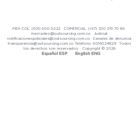
PBX COL: (601) 600 0222 · COMERCIAL: (+57) 320 219 70 86 ·
mercadeo@outsourcing.com.co · Judicial:
notificacionesjudiciales@outsourcing.com.co · Canales de denuncia:
transparencia@outsourcing.com.co Telefono: 6016024829 · Todos
los derechos son reservados · Copyright © 2026
Español ESP
English ENG