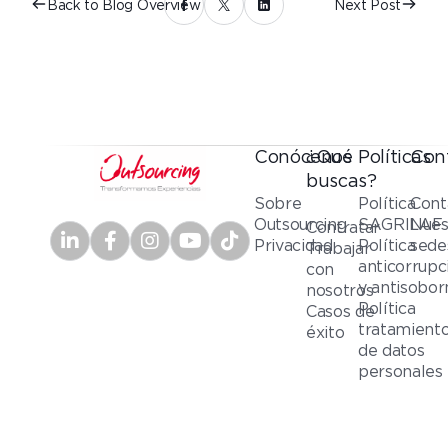
Back to Blog Overview
Next Post
Conócenos
¿Qué
Políticas
Con
buscas?
Sobre
Política
Cont
Outsourcing
SAGRILAF
Nues
Contratar
Privacidad
Política
sede
Trabajar
anticorrupc
con
y antisobor
nosotros
Política
Casos de
tratamient
éxito
de datos
personales