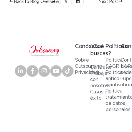
Back to Blog Overview
Next Post
Conócenos
¿Qué
Políticas
Con
buscas?
Sobre
Política
Cont
Outsourcing
SAGRILAF
Nues
Contratar
Privacidad
Política
sede
Trabajar
anticorrupc
con
y antisobor
nosotros
Política
Casos de
tratamient
éxito
de datos
personales