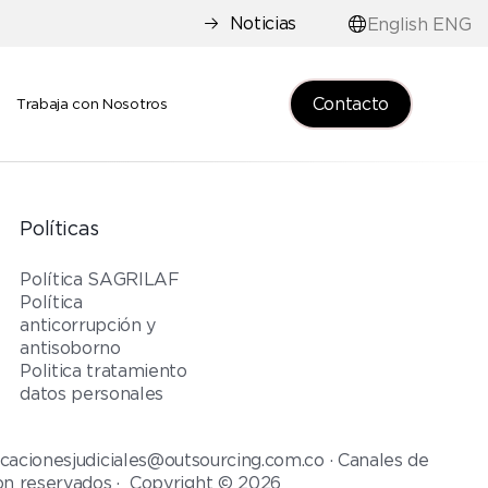
Noticias
English ENG
Contacto
e
Trabaja con Nosotros
Políticas
Política SAGRILAF
Política
anticorrupción y
antisoborno
Politica tratamiento
datos personales
cacionesjudiciales@outsourcing.com.co · Canales de
on reservados · Copyright © 2026