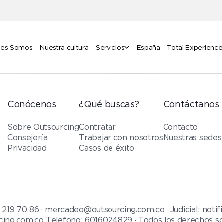
nes Somos
Nuestra cultura
Servicios
España
Total Experienc
Conócenos
¿Qué buscas?
Contáctanos
Sobre Outsourcing
Contratar
Contacto
Consejería
Trabajar con nosotros
Nuestras sedes
Privacidad
Casos de éxito
9 70 86 · mercadeo@outsourcing.com.co · Judicial: notifi
cing.com.co Telefono: 6016024829 · Todos los derechos s