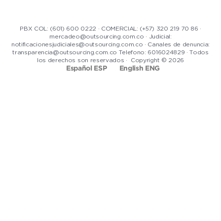
PBX COL: (601) 600 0222 · COMERCIAL: (+57) 320 219 70 86 ·
mercadeo@outsourcing.com.co · Judicial:
notificacionesjudiciales@outsourcing.com.co · Canales de denuncia:
transparencia@outsourcing.com.co Telefono: 6016024829 · Todos
los derechos son reservados · Copyright © 2026
Español ESP
English ENG