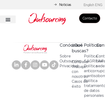
Noticias
English ENG
Contacto
Conócenos
¿Qué
Políticas
Con
buscas?
Sobre
Política
Cont
Outsourcing
SAGRILAF
Nues
Contratar
Privacidad
Política
sede
Trabajar
anticorrupc
con
y antisobor
nosotros
Política
Casos de
tratamient
éxito
de datos
personales