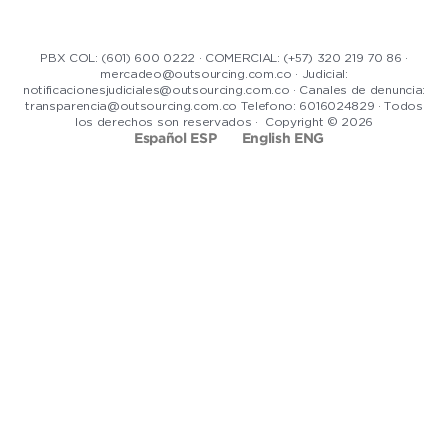
PBX COL: (601) 600 0222 · COMERCIAL: (+57) 320 219 70 86 ·
mercadeo@outsourcing.com.co · Judicial:
notificacionesjudiciales@outsourcing.com.co · Canales de denuncia:
transparencia@outsourcing.com.co Telefono: 6016024829 · Todos
los derechos son reservados · Copyright © 2026
Español ESP
English ENG