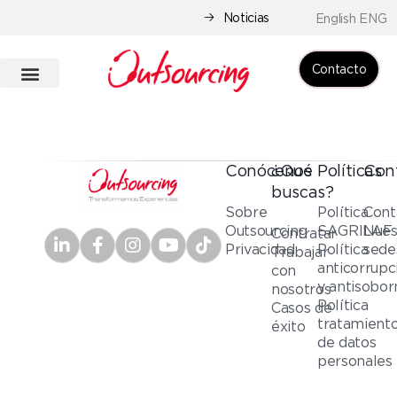
Noticias
English ENG
Contacto
Conócenos
¿Qué
Políticas
Con
buscas?
Sobre
Política
Cont
Outsourcing
SAGRILAF
Nues
Contratar
Privacidad
Política
sede
Trabajar
anticorrupc
con
y antisobor
nosotros
Política
Casos de
tratamient
éxito
de datos
personales