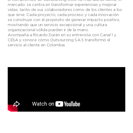
mercado: se centra en transformar experiencias y mejorar
vidas, tanto de sus colaboradores como de los clientes a los
que sirve. Cada proyecto, cada proceso y cada innovación
se construye con el propósito de generar impacto positivo,
mostrando que un servicio excepcional y una cultura
organizacional sólida pueden ir de la mano.
Acompaña a Ricardo Durán en su entrevista con Canal 1 y
CESA y conoce cómo Outsourcing S.A.S transformó el
servicio al cliente en Colombia.