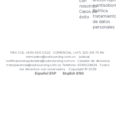
con
y antisobor
nosotros
Política
Casos de
tratamient
éxito
de datos
personales
PBX COL: (601) 600 0222 · COMERCIAL: (+57) 320 219 70 86 ·
mercadeo@outsourcing.com.co · Judicial:
notificacionesjudiciales@outsourcing.com.co · Canales de denuncia:
transparencia@outsourcing.com.co Telefono: 6016024829 · Todos
los derechos son reservados · Copyright © 2026
Español ESP
English ENG