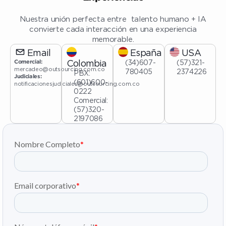
Nuestra unión perfecta entre talento humano + IA
convierte cada interacción en una experiencia
memorable.
Email
España
USA
Colombia
(34)607-
(57)321-
Comercial:
mercadeo@outsourcing.com.co
780405
2374226
PBX:
Judiciales:
(601)600-
notificacionesjudiciales@outsourcing.com.co
0222
Comercial:
(57)320-
2197086