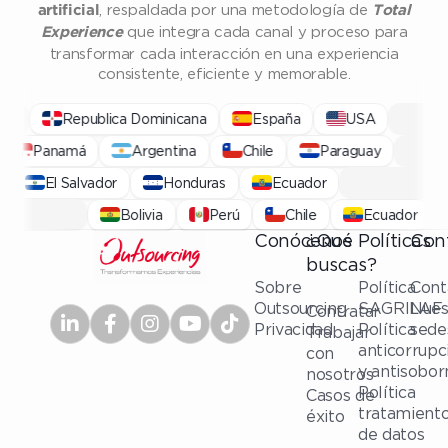
, respaldada por una metodología de
artificial
Total
que integra cada canal y proceso para
Experience
transformar cada interacción en una experiencia
consistente, eficiente y memorable.
Republica Dominicana
España
USA
Panamá
Argentina
Chile
Paraguay
El Salvador
Honduras
Ecuador
Panamá
Bolivia
Perú
Chile
Ecuador
Conócenos
¿Qué
Políticas
Con
buscas?
Sobre
Política
Cont
Outsourcing
SAGRILAF
Nues
Contratar
Privacidad
Política
sede
Trabajar
anticorrupc
con
y antisobor
nosotros
Política
Casos de
tratamient
éxito
de datos