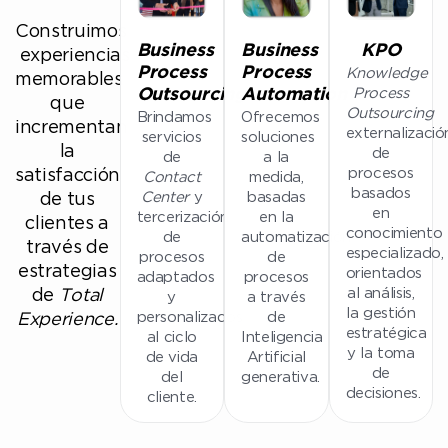
Construimos
Business
Business
KPO
experiencias
Knowledge
Process
Process
memorables
Process
Outsourcing
Automation
que
Outsourcing
Brindamos
Ofrecemos
incrementan
externalizació
servicios
soluciones
la
de
de
a la
procesos
satisfacción
Contact
medida,
basados
Center
y
basadas
de tus
en
tercerización
en la
clientes a
conocimiento
de
automatización
través de
especializado,
procesos
de
estrategias
orientados
adaptados
procesos
al análisis,
de
Total
y
a través
la gestión
personalizados
de
Experience.
estratégica
al ciclo
Inteligencia
y la toma
de vida
Artificial
de
del
generativa.
decisiones.
cliente.