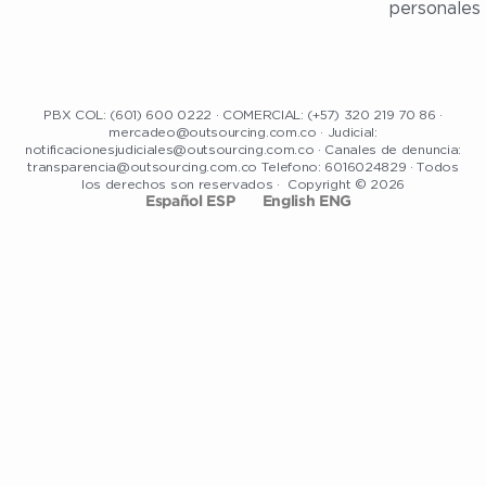
personales
PBX COL: (601) 600 0222 · COMERCIAL: (+57) 320 219 70 86 ·
mercadeo@outsourcing.com.co · Judicial:
notificacionesjudiciales@outsourcing.com.co · Canales de denuncia:
transparencia@outsourcing.com.co Telefono: 6016024829 · Todos
los derechos son reservados · Copyright © 2026
Español ESP
English ENG