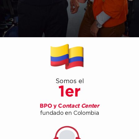
Somos el
1er
BPO y C
ontact Center
fundado en Colombia