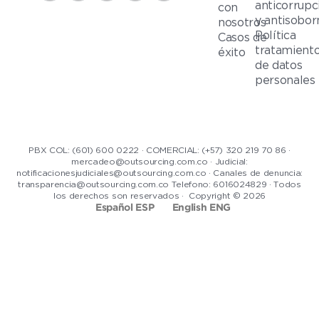
anticorrupc
con
y antisobor
nosotros
Política
Casos de
tratamient
éxito
de datos
personales
PBX COL: (601) 600 0222 · COMERCIAL: (+57) 320 219 70 86 ·
mercadeo@outsourcing.com.co · Judicial:
notificacionesjudiciales@outsourcing.com.co · Canales de denuncia:
transparencia@outsourcing.com.co Telefono: 6016024829 · Todos
los derechos son reservados · Copyright © 2026
Español ESP
English ENG