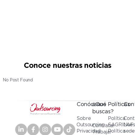
Conoce nuestras noticias
No Post Found
Conócenos
¿Qué
Políticas
Con
buscas?
Sobre
Política
Cont
Outsourcing
SAGRILAF
Nues
Contratar
Privacidad
Política
sede
Trabajar