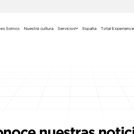
nes Somos
Nuestra cultura
Servicios
España
Total Experienc
noce nuestras notic