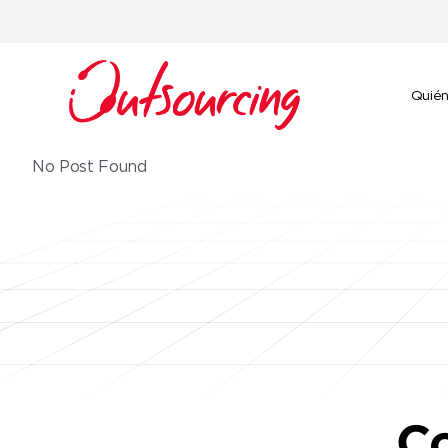
Quié
No Post Found
Co