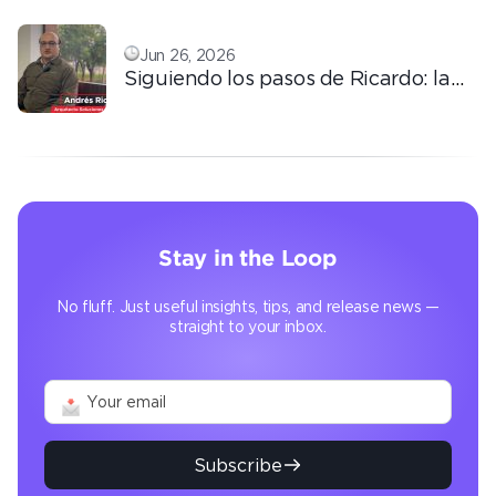
conocimiento
Jun 26, 2026
Siguiendo los pasos de Ricardo: la
automatización que transforma la
operación
Stay in the Loop
No fluff. Just useful insights, tips, and release news —
straight to your inbox.
Subscribe