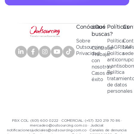
Conócenos
¿Qué
Políticas
Con
buscas?
Sobre
Política
Cont
Outsourcing
SAGRILAF
Nues
Contratar
Privacidad
Política
sede
Trabajar
anticorrupc
con
y antisobor
nosotros
Política
Casos de
tratamient
éxito
de datos
personales
PBX COL: (601) 600 0222 · COMERCIAL: (+57) 320 219 70 86 ·
mercadeo@outsourcing.com.co · Judicial:
notificacionesjudiciales@outsourcing.com.co · Canales de denuncia: