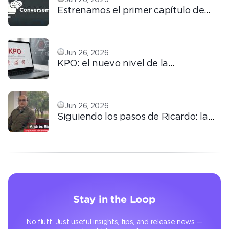
Estrenamos el primer capítulo de
ConversemOS: Reputación,
confianza y marca en la era digital
Jun 26, 2026
KPO: el nuevo nivel de la
tercerización basada en
conocimiento
Jun 26, 2026
Siguiendo los pasos de Ricardo: la
automatización que transforma la
operación
Stay in the Loop
No fluff. Just useful insights, tips, and release news —