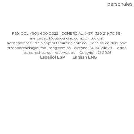
personales
PBX COL: (601) 600 0222 · COMERCIAL: (+57) 320 219 70 86 ·
mercadeo@outsourcing.com.co · Judicial:
notificacionesjudiciales@outsourcing.com.co · Canales de denuncia:
transparencia@outsourcing.com.co Telefono: 6016024829 · Todos
los derechos son reservados · Copyright © 2026
Español ESP
English ENG