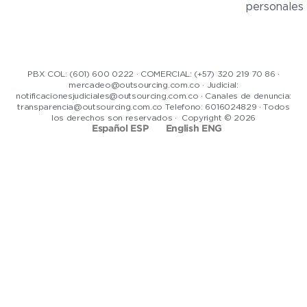
personales
PBX COL: (601) 600 0222 · COMERCIAL: (+57) 320 219 70 86 ·
mercadeo@outsourcing.com.co · Judicial:
notificacionesjudiciales@outsourcing.com.co · Canales de denuncia:
transparencia@outsourcing.com.co Telefono: 6016024829 · Todos
los derechos son reservados · Copyright © 2026
Español ESP
English ENG