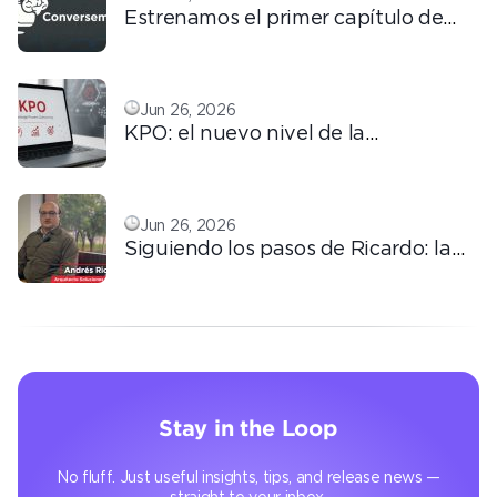
Estrenamos el primer capítulo de
ConversemOS: Reputación,
confianza y marca en la era digital
Jun 26, 2026
KPO: el nuevo nivel de la
tercerización basada en
conocimiento
Jun 26, 2026
Siguiendo los pasos de Ricardo: la
automatización que transforma la
operación
Stay in the Loop
No fluff. Just useful insights, tips, and release news —
straight to your inbox.